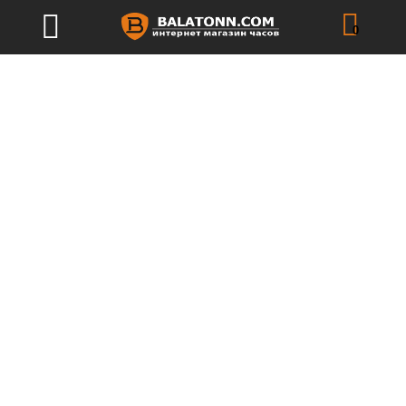
[layerslider_vc id=”2″]
0
РЕКОМЕНДУЕМ