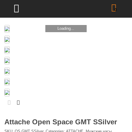
0
Loading...
Attache Open Space GMT SSilver
SKU:
OS GMT SSilver
.
Categories:
ATTACHE
,
Мужские часы
,