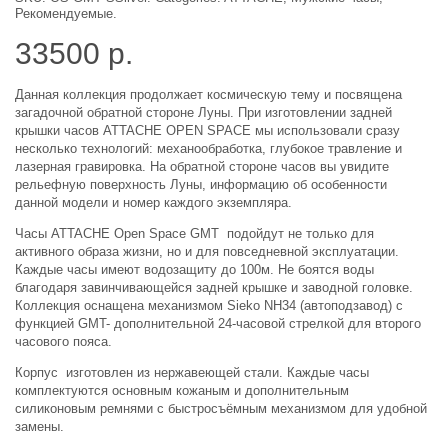
Рекомендуемые
.
33500
р.
Данная коллекция продолжает космическую тему и посвящена
загадочной обратной стороне Луны. При изготовлении задней
крышки часов ATTACHE OPEN SPACE мы использовали сразу
несколько технологий: механообработка, глубокое травление и
лазерная гравировка. На обратной стороне часов вы увидите
рельефную поверхность Луны, информацию об особенности
данной модели и номер каждого экземпляра.
Часы ATTACHE Open Space GMT подойдут не только для
активного образа жизни, но и для повседневной эксплуатации.
Каждые часы имеют водозащиту до 100м. Не боятся воды
благодаря завинчивающейся задней крышке и заводной головке.
Коллекция оснащена механизмом Sieko NH34 (автоподзавод) с
функцией GMT- дополнительной 24-часовой стрелкой для второго
часового пояса.
Корпус изготовлен из нержавеющей стали. Каждые часы
комплектуются основным кожаным и дополнительным
силиконовым ремнями с быстросъёмным механизмом для удобной
замены.