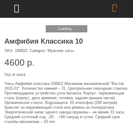
0
Loading...
Амфибия Классика 10
SKU:
100822
.
Category:
Мужские часы
.
4600
р.
Out of stock
Часы Амфибия классика 100822 Механизм механический "Восток
2415.01". Количество камней – 31. Центральная секундная стрелка.
Противоударное устройство узла баланса. Корпус: нержавеющая
сталь (корпус, диск времени, головка, задняя крышка часов).
Органическое стекло. Водозащита: 20 атмосфер (200 метров).
Браслет из нержавеющей стали или ремень из полиуретана.
Энергетический запас одного завода пружины – не менее 31 часа.
Средний суточный ход: -20… +60 секунд в сутки. Средний срок
службы механизма – 10 лет.