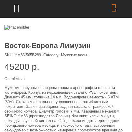
0
Восток-Европа Лимузин
SKU:
YM86-565B289
.
Category:
Мужские часы
.
45200
р.
Out of stock
Мужские наручные кварцевые часы с хронографом с вечным
календарем. Корпус из нержавеющей стали с PVD покрытием.
Диаметр 45 мм, толщина 14 мм. Водонепроницаемость - 5 АТМ
(50м). Стекло минеральное, упрочненное с антибликовым
покрытием. Завинчивающаяся задняя крышка с гравировкой
серийного номера. Диаметр головки 7 мм. Кварцевый механизм
SEIKO YM86 (производство Япония). Функции: часы, минуты,
секунды, звуковой сигнал на 24 ч., показание даты, дня недели,
порядкового номера месяца, и високосного года, встроенный
секундомер с возможностью измерения промежутков времени до