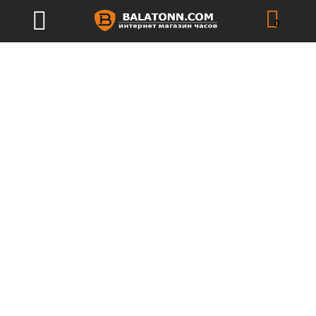
0
Восток-Европа Луноход-2
SKU:
YM86-620А505
.
Category:
Мужские часы
.